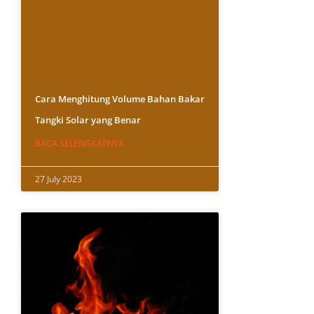
Cara Menghitung Volume Bahan Bakar
Tangki Solar yang Benar
BACA SELENGKAPNYA
27 July 2023